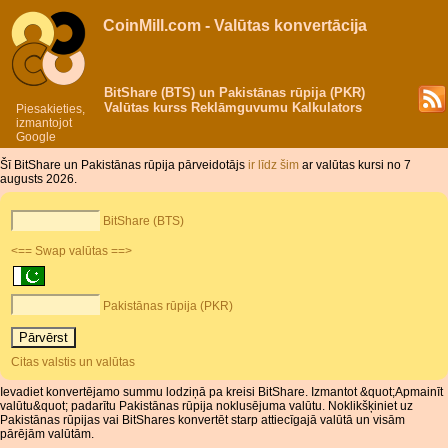
CoinMill.com - Valūtas konvertācija
BitShare (BTS) un Pakistānas rūpija (PKR)
Valūtas kurss Reklāmguvumu Kalkulators
Piesakieties,
izmantojot
Google
Šī BitShare un Pakistānas rūpija pārveidotājs
ir līdz šim
ar valūtas kursi no 7
augusts 2026.
BitShare (BTS)
<== Swap valūtas ==>
Pakistānas rūpija (PKR)
Citas valstis un valūtas
Ievadiet konvertējamo summu lodziņā pa kreisi BitShare. Izmantot &quot;Apmainīt
valūtu&quot; padarītu Pakistānas rūpija noklusējuma valūtu. Noklikšķiniet uz
Pakistānas rūpijas vai BitShares konvertēt starp attiecīgajā valūtā un visām
pārējām valūtām.