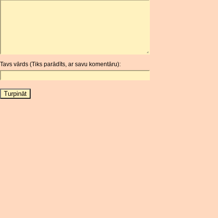
ARDR
ARG
ARS
AUD
AUR
Tavs vārds (Tiks parādīts, ar savu komentāru):
AWG
AZN
BAM
BBD
BCH
BCN
BDT
BET
BGN
BHD
BIF
BLC
BMD
BNB