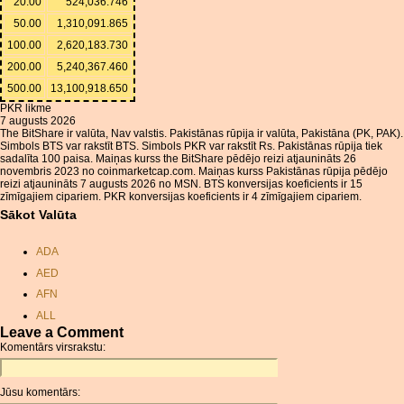
20.00
524,036.746
50.00
1,310,091.865
100.00
2,620,183.730
200.00
5,240,367.460
500.00
13,100,918.650
PKR likme
7 augusts 2026
The BitShare ir valūta, Nav valstis. Pakistānas rūpija ir valūta, Pakistāna (PK, PAK).
Simbols BTS var rakstīt BTS. Simbols PKR var rakstīt Rs. Pakistānas rūpija tiek
sadalīta 100 paisa. Maiņas kurss the BitShare pēdējo reizi atjaunināts 26
novembris 2023 no coinmarketcap.com. Maiņas kurss Pakistānas rūpija pēdējo
reizi atjaunināts 7 augusts 2026 no MSN. BTS konversijas koeficients ir 15
zīmīgajiem cipariem. PKR konversijas koeficients ir 4 zīmīgajiem cipariem.
Sākot Valūta
ADA
AED
AFN
ALL
Leave a Comment
AMD
Komentārs virsrakstu:
ANC
ANG
Jūsu komentārs:
AOA