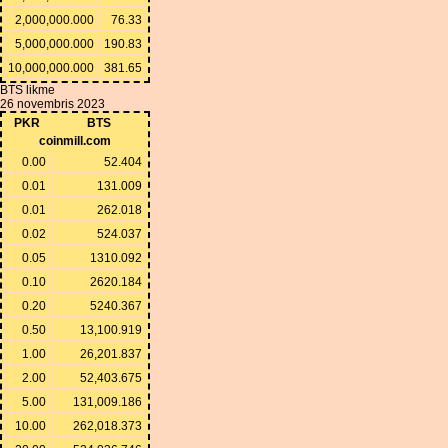
2,000,000.000
76.33
5,000,000.000
190.83
10,000,000.000
381.65
BTS likme
26 novembris 2023
PKR
BTS
coinmill.com
0.00
52.404
0.01
131.009
0.01
262.018
0.02
524.037
0.05
1310.092
0.10
2620.184
0.20
5240.367
0.50
13,100.919
1.00
26,201.837
2.00
52,403.675
5.00
131,009.186
10.00
262,018.373