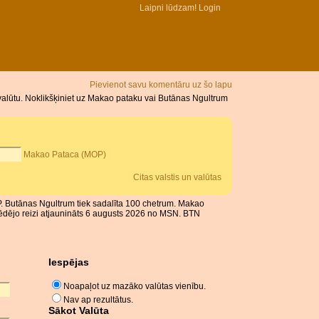
Laipni lūdzam!
Login
Pievienot savu komentāru uz šo lapu
alūtu. Noklikšķiniet uz Makao pataku vai Butānas Ngultrum
Makao Pataca (MOP)
Citas valstis un valūtas
P. Butānas Ngultrum tiek sadalīta 100 chetrum. Makao
ēdējo reizi atjaunināts 6 augusts 2026 no MSN. BTN
Iespējas
Noapaļot uz mazāko valūtas vienību.
Nav ap rezultātus.
Sākot Valūta