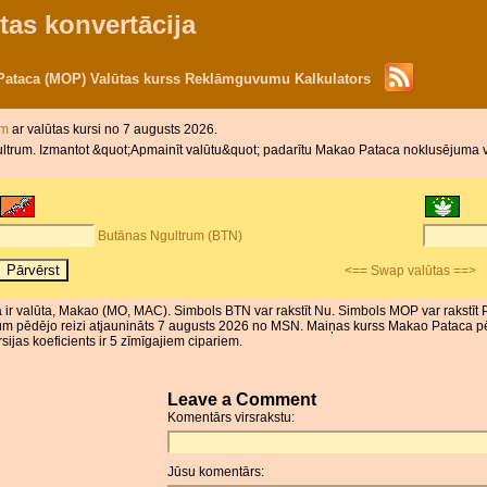
tas konvertācija
Pataca (MOP) Valūtas kurss Reklāmguvumu Kalkulators
šim
ar valūtas kursi no 7 augusts 2026.
ltrum. Izmantot &quot;Apmainīt valūtu&quot; padarītu Makao Pataca noklusējuma v
Butānas Ngultrum (BTN)
<== Swap valūtas ==>
 ir valūta, Makao (MO, MAC). Simbols BTN var rakstīt Nu. Simbols MOP var rakstīt 
rum pēdējo reizi atjaunināts 7 augusts 2026 no MSN. Maiņas kurss Makao Pataca p
ijas koeficients ir 5 zīmīgajiem cipariem.
Leave a Comment
Komentārs virsrakstu:
Jūsu komentārs: