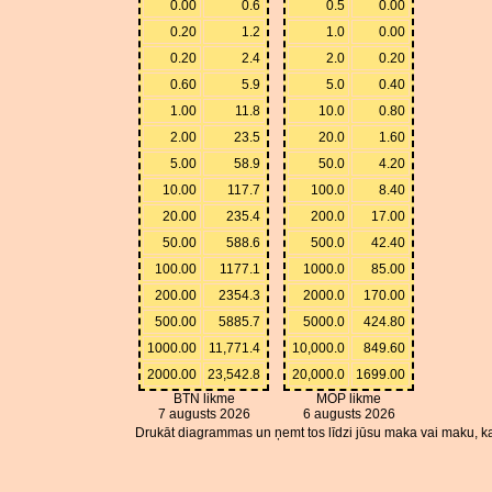
0.00
0.6
0.5
0.00
0.20
1.2
1.0
0.00
0.20
2.4
2.0
0.20
0.60
5.9
5.0
0.40
1.00
11.8
10.0
0.80
2.00
23.5
20.0
1.60
5.00
58.9
50.0
4.20
10.00
117.7
100.0
8.40
20.00
235.4
200.0
17.00
50.00
588.6
500.0
42.40
100.00
1177.1
1000.0
85.00
200.00
2354.3
2000.0
170.00
500.00
5885.7
5000.0
424.80
1000.00
11,771.4
10,000.0
849.60
2000.00
23,542.8
20,000.0
1699.00
BTN likme
MOP likme
7 augusts 2026
6 augusts 2026
Drukāt diagrammas un ņemt tos līdzi jūsu maka vai maku, ka