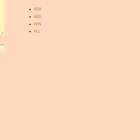
ADA
AED
AFN
ALL
AMD
ANC
ANG
AOA
ARDR
ARG
ARS
AUD
AUR
AWG
AZN
BAM
BBD
BCH