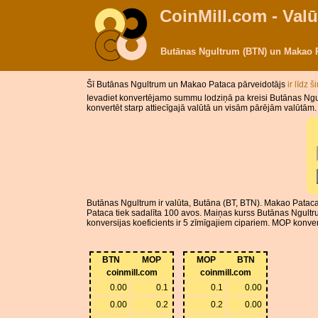
CoinMill.com - Valū
Butānas Ngultrum (BTN) un Makao 
Šī Butānas Ngultrum un Makao Pataca pārveidotājs
ir līdz 
Ievadiet konvertējamo summu lodziņā pa kreisi Butānas Ngu
konvertēt starp attiecīgajā valūtā un visām pārējām valūtām.
Butānas Ngultrum ir valūta, Butāna (BT, BTN). Makao Pataca
Pataca tiek sadalīta 100 avos. Maiņas kurss Butānas Ngult
konversijas koeficients ir 5 zīmīgajiem cipariem. MOP konvers
BTN
MOP
MOP
BTN
coinmill.com
coinmill.com
0.00
0.1
0.1
0.00
0.00
0.2
0.2
0.00