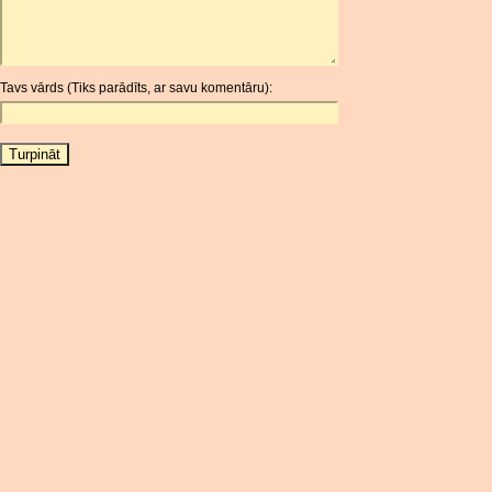
ARS
AUD
AUR
Tavs vārds (Tiks parādīts, ar savu komentāru):
AWG
AZN
BAM
BBD
BCH
BCN
BDT
BET
BGN
BHD
BIF
BLC
BMD
BNB
BND
BOB