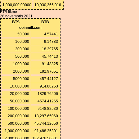
1,000,000.00000
10,930,365.016
BTB likme
28 novembris 2021
BTS
BTB
coinmill.com
50.000
4.57441
100.000
9.14883
200.000
18.29765
500.000
45.74413
1000.000
91.48825
2000.000
182.97651
5000.000
457.44127
10,000.000
914.88253
20,000.000
1829.76506
50,000.000
4574.41265
100,000.000
9148.82530
200,000.000
18,297.65060
500,000.000
45,744.12650
1,000,000.000
91,488.25301
2,000,000.000
182,976.50601