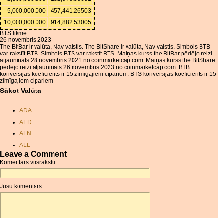
5,000,000.000
457,441.26503
10,000,000.000
914,882.53005
BTS likme
26 novembris 2023
The BitBar ir valūta, Nav valstis. The BitShare ir valūta, Nav valstis. Simbols BTB
var rakstīt BTB. Simbols BTS var rakstīt BTS. Maiņas kurss the BitBar pēdējo reizi
atjaunināts 28 novembris 2021 no coinmarketcap.com. Maiņas kurss the BitShare
pēdējo reizi atjaunināts 26 novembris 2023 no coinmarketcap.com. BTB
konversijas koeficients ir 15 zīmīgajiem cipariem. BTS konversijas koeficients ir 15
zīmīgajiem cipariem.
Sākot Valūta
ADA
AED
AFN
ALL
Leave a Comment
AMD
Komentārs virsrakstu:
ANC
ANG
Jūsu komentārs:
AOA
ARDR
ARG