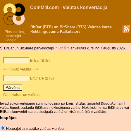
CoinMill.com - Valūtas konvertācija
BitBar (BTB) un BitShare (BTS) Valūtas kurss
Reklāmguvumu Kalkulators
Piesakieties,
izmantojot
Google
Šī BitBar un BitShare pārveidotājs
ir līdz šim
ar valūtas kursi no 7 augusts 2026.
BitBar (BTB)
<== Swap valūtas ==>
BitShare (BTS)
Citas valstis un valūtas
Ievadiet konvertējamo summu lodziņā pa kreisi BitBar. Izmantot &quot;Apmainīt
valūtu&quot; padarītu BitShare noklusējuma valūtu. Noklikšķiniet uz BitShares vai
BitBars konvertēt starp attiecīgajā valūtā un visām pārējām valūtām.
Iespējas
Noapaļot uz mazāko valūtas vienību.