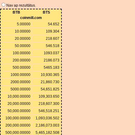
Nav ap rezultātus.
BTB
BTS
coinmill.com
5.00000
54.652
10.00000
109.304
20.00000
218.607
50.00000
546.518
100.00000
1093.037
200.00000
2186.073
500.00000
5465.183
1000.00000
10,930.365
2000.00000
21,860.730
5000.00000
54,651.825
10,000.00000
109,303.650
20,000.00000
218,607.300
50,000.00000
546,518.251
100,000.00000
1,093,036.502
200,000.00000
2,186,073.003
500,000.00000
5,465,182.508