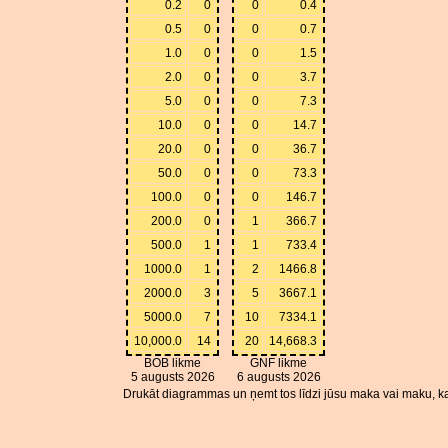
0.2
0
0
0.4
0.5
0
0
0.7
1.0
0
0
1.5
2.0
0
0
3.7
5.0
0
0
7.3
10.0
0
0
14.7
20.0
0
0
36.7
50.0
0
0
73.3
100.0
0
0
146.7
200.0
0
1
366.7
500.0
1
1
733.4
1000.0
1
2
1466.8
2000.0
3
5
3667.1
5000.0
7
10
7334.1
10,000.0
14
20
14,668.3
BOB likme
GNF likme
5 augusts 2026
6 augusts 2026
Drukāt diagrammas un ņemt tos līdzi jūsu maka vai maku, ka