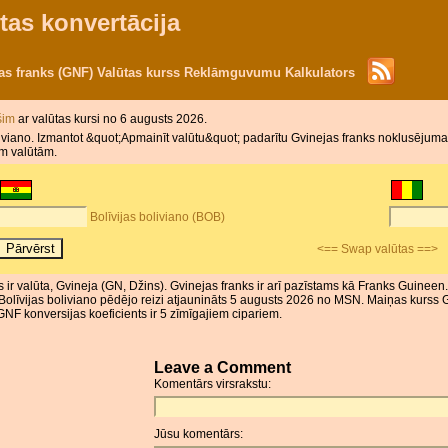
tas konvertācija
jas franks (GNF) Valūtas kurss Reklāmguvumu Kalkulators
 šim
ar valūtas kursi no 6 augusts 2026.
viano. Izmantot &quot;Apmainīt valūtu&quot; padarītu Gvinejas franks noklusējuma v
ām valūtām.
Bolīvijas boliviano (BOB)
<== Swap valūtas ==>
nks ir valūta, Gvineja (GN, Džins). Gvinejas franks ir arī pazīstams kā Franks Guinee
 Bolīvijas boliviano pēdējo reizi atjaunināts 5 augusts 2026 no MSN. Maiņas kurss 
NF konversijas koeficients ir 5 zīmīgajiem cipariem.
Leave a Comment
Komentārs virsrakstu:
Jūsu komentārs: