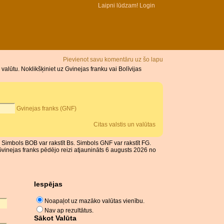
Laipni lūdzam!
Login
Pievienot savu komentāru uz šo lapu
alūtu. Noklikšķiniet uz Gvinejas franku vai Bolīvijas
Gvinejas franks (GNF)
Citas valstis un valūtas
n. Simbols BOB var rakstīt Bs. Simbols GNF var rakstīt FG.
Gvinejas franks pēdējo reizi atjaunināts 6 augusts 2026 no
Iespējas
Noapaļot uz mazāko valūtas vienību.
Nav ap rezultātus.
Sākot Valūta