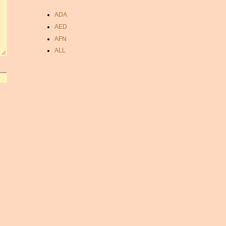
ADA
AED
AFN
ALL
AMD
ANC
ANG
AOA
ARDR
ARG
ARS
AUD
AUR
AWG
AZN
BAM
BBD
BCH