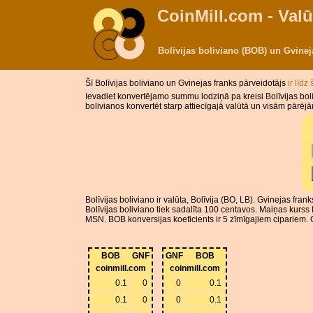
CoinMill.com - Valū
Bolīvijas boliviano (BOB) un Gvine
Šī Bolīvijas boliviano un Gvinejas franks pārveidotājs
ir līdz
Ievadiet konvertējamo summu lodziņā pa kreisi Bolīvijas boli
bolivianos konvertēt starp attiecīgajā valūtā un visām pārēj
Bolīvijas boliviano ir valūta, Bolīvija (BO, LB). Gvinejas fra
Bolīvijas boliviano tiek sadalīta 100 centavos. Maiņas kurss
MSN. BOB konversijas koeficients ir 5 zīmīgajiem cipariem. G
BOB
GNF
GNF
BOB
coinmill.com
coinmill.com
0.1
0
0
0.1
0.1
0
0
0.1