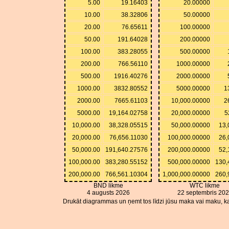
5.00
19.16403
20.00000
10.00
38.32806
50.00000
20.00
76.65611
100.00000
50.00
191.64028
200.00000
100.00
383.28055
500.00000
200.00
766.56110
1000.00000
500.00
1916.40276
2000.00000
1000.00
3832.80552
5000.00000
1
2000.00
7665.61103
10,000.00000
2
5000.00
19,164.02758
20,000.00000
5
10,000.00
38,328.05515
50,000.00000
13,
20,000.00
76,656.11030
100,000.00000
26,
50,000.00
191,640.27576
200,000.00000
52,
100,000.00
383,280.55152
500,000.00000
130,
200,000.00
766,561.10304
1,000,000.00000
260,
BND likme
WTC likme
4 augusts 2026
22 septembris 20
Drukāt diagrammas un ņemt tos līdzi jūsu maka vai maku, ka