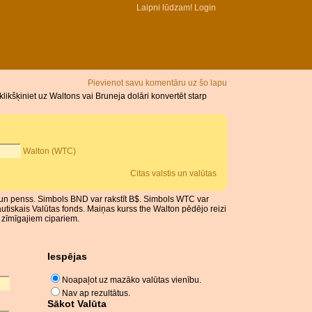
Laipni lūdzam!
Login
Pievienot savu komentāru uz šo lapu
ikšķiniet uz Waltons vai Bruneja dolāri konvertēt starp
Walton (WTC)
Citas valstis un valūtas
s, un penss. Simbols BND var rakstīt B$. Simbols WTC var
autiskais Valūtas fonds. Maiņas kurss the Walton pēdējo reizi
 zīmīgajiem cipariem.
Iespējas
Noapaļot uz mazāko valūtas vienību.
Nav ap rezultātus.
Sākot Valūta