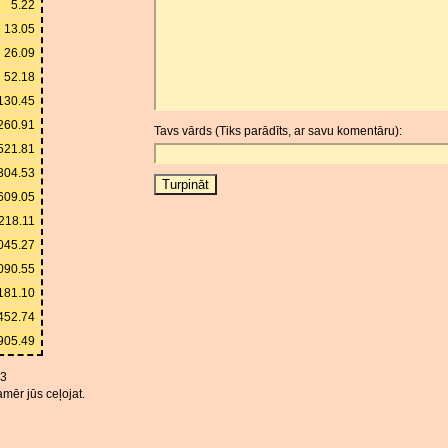
5.22
13.05
26.09
52.18
130.45
260.91
Tavs vārds (Tiks parādīts, ar savu komentāru):
521.81
304.53
609.05
218.11
045.27
090.55
181.10
452.74
905.49
23
mēr jūs ceļojat.