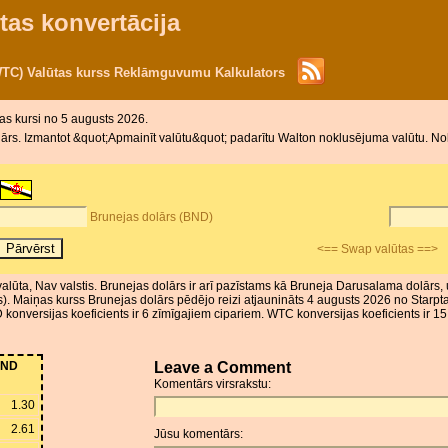
tas konvertācija
WTC) Valūtas kurss Reklāmguvumu Kalkulators
tas kursi no 5 augusts 2026.
rs. Izmantot &quot;Apmainīt valūtu&quot; padarītu Walton noklusējuma valūtu. Nokl
Brunejas dolārs (BND)
<== Swap valūtas ==>
 valūta, Nav valstis. Brunejas dolārs ir arī pazīstams kā Bruneja Darusalama dolār
s). Maiņas kurss Brunejas dolārs pēdējo reizi atjaunināts 4 augusts 2026 no Starpt
nversijas koeficients ir 6 zīmīgajiem cipariem. WTC konversijas koeficients ir 15
ND
Leave a Comment
Komentārs virsrakstu:
1.30
2.61
Jūsu komentārs: