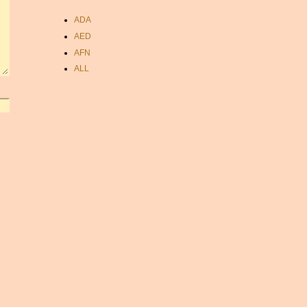
ADA
AED
AFN
ALL
AMD
ANC
ANG
AOA
ARDR
ARG
ARS
AUD
AUR
AWG
AZN
BAM
BBD
BCH