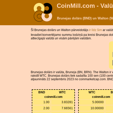
CoinMill.com - Valū
Brunejas dolārs (BND) un Walton (
Šī Brunejas dolārs un Walton pārveidotājs
ir līdz šim
ar valū
Ievadiet konvertējamo summu lodziņā pa kreisi Brunejas dolā
attiecīgajā valūtā un visām pārējām valūtām.
Brunejas dolārs ir valūta, Bruneja (BN, BRN). The Walton ir
rakstīt WTC. Brunejas dolārs tiek sadalīta 100 sen (100 cent
atjaunināts 22 septembris 2023 no coinmarketcap.com. BND ko
BND
WTC
WTC
B
coinmill.com
coinmill.com
1.00
3.83281
5.00000
2.00
7.66561
10.00000