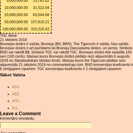
5,000,000.00
15,761.02
10,000,000.00
31,522.04
20,000,000.00
63,044.08
50,000,000.00
157,610.21
100,000,000.00
315,220.42
TGC likme
21 oktobris 2018
Brunejas dolārs ir valūta, Bruneja (BN, BRN). The Tigercoin ir valūta, Nav valstis.
Brunejas dolārs ir arī pazīstams kā Bruneja Darusalama dolārs, un penss. Simbols
BND var rakstīt B$. Simbols TGC var rakstīt TGC. Brunejas dolārs tiek sadalīta 100
sen (100 cents). Maiņas kurss Brunejas dolārs pēdējo reizi atjaunināts 6 augusts
2026 no Starptautiskais Valūtas fonds. Maiņas kurss the Tigercoin pēdējo reizi
atjaunināts 21 oktobris 2018 no coinmarketcap.com. BND konversijas koeficients ir
6 zīmīgajiem cipariem. TGC konversijas koeficients ir 2 zīmīgajiem cipariem.
Sākot Valūta
ADA
AED
AFN
ALL
Leave a Comment
AMD
Komentārs virsrakstu:
ANC
ANG