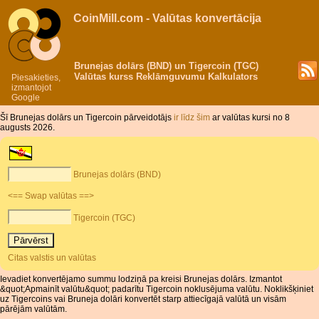
CoinMill.com - Valūtas konvertācija
Brunejas dolārs (BND) un Tigercoin (TGC)
Valūtas kurss Reklāmguvumu Kalkulators
Piesakieties,
izmantojot
Google
Šī Brunejas dolārs un Tigercoin pārveidotājs
ir līdz šim
ar valūtas kursi no 8
augusts 2026.
Brunejas dolārs (BND)
<== Swap valūtas ==>
Tigercoin (TGC)
Citas valstis un valūtas
Ievadiet konvertējamo summu lodziņā pa kreisi Brunejas dolārs. Izmantot
&quot;Apmainīt valūtu&quot; padarītu Tigercoin noklusējuma valūtu. Noklikšķiniet
uz Tigercoins vai Bruneja dolāri konvertēt starp attiecīgajā valūtā un visām
pārējām valūtām.