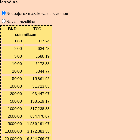
Iespējas
Noapaļot uz mazāko valūtas vienību.
Nav ap rezultātus.
BND
TGC
coinmill.com
1.00
317.24
2.00
634.48
5.00
1586.19
10.00
3172.38
20.00
6344.77
50.00
15,861.92
100.00
31,723.83
200.00
63,447.67
500.00
158,619.17
1000.00
317,238.33
2000.00
634,476.67
5000.00
1,586,191.67
10,000.00
3,172,383.33
20,000.00
6,344,766.67