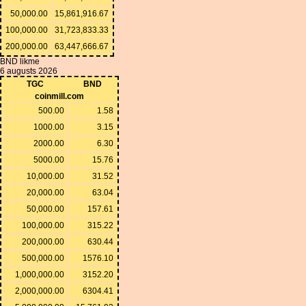
50,000.00
15,861,916.67
100,000.00
31,723,833.33
200,000.00
63,447,666.67
BND likme
6 augusts 2026
TGC
BND
coinmill.com
500.00
1.58
1000.00
3.15
2000.00
6.30
5000.00
15.76
10,000.00
31.52
20,000.00
63.04
50,000.00
157.61
100,000.00
315.22
200,000.00
630.44
500,000.00
1576.10
1,000,000.00
3152.20
2,000,000.00
6304.41