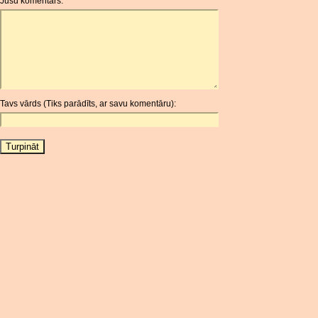
Jūsu komentārs:
AOA
ARDR
ARG
ARS
AUD
AUR
Tavs vārds (Tiks parādīts, ar savu komentāru):
AWG
AZN
BAM
BBD
BCH
BCN
BDT
BET
BGN
BHD
BIF
BLC
BMD