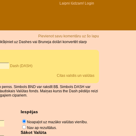
Laipni lūdzam!
Login
Pievienot savu komentāru uz šo lapu
šķiniet uz Dashes vai Bruneja dolāri konvertēt starp
Dash (DASH)
Citas valstis un valūtas
 un penss. Simbols BND var rakstīt B$. Simbols DASH var
tautiskais Valūtas fonds. Maiņas kurss the Dash pēdējo reizi
īgajiem cipariem.
Iespējas
Noapaļot uz mazāko valūtas vienību.
Nav ap rezultātus.
Sākot Valūta