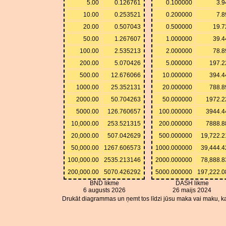
5.00
0.126761
0.100000
3.9
10.00
0.253521
0.200000
7.8
20.00
0.507043
0.500000
19.7
50.00
1.267607
1.000000
39.4
100.00
2.535213
2.000000
78.8
200.00
5.070426
5.000000
197.2
500.00
12.676066
10.000000
394.4
1000.00
25.352131
20.000000
788.8
2000.00
50.704263
50.000000
1972.2
5000.00
126.760657
100.000000
3944.4
10,000.00
253.521315
200.000000
7888.8
20,000.00
507.042629
500.000000
19,722.2
50,000.00
1267.606573
1000.000000
39,444.4
100,000.00
2535.213146
2000.000000
78,888.8
200,000.00
5070.426292
5000.000000
197,222.0
BND likme
DASH likme
6 augusts 2026
26 maijs 2024
Drukāt diagrammas un ņemt tos līdzi jūsu maka vai maku, ka