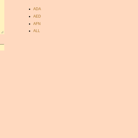
ADA
AED
AFN
ALL
AMD
ANC
ANG
AOA
ARDR
ARG
ARS
AUD
AUR
AWG
AZN
BAM
BBD
BCH