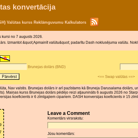
tas konvertācija
SH) Valūtas kurss Reklāmguvumu Kalkulators
s kursi no 7 augusts 2026.
rs. Izmantot &quot;Apmainīt valūtu&quot; padarītu Dash noklusējuma valūtu. Noklik
Brunejas dolārs (BND)
<== Swap valūtas ==>
alūta, Nav valstis. Brunejas dolārs ir arī pazīstams kā Bruneja Darusalama dolārs,
ts). Maiņas kurss Brunejas dolārs pēdējo reizi atjaunināts 6 augusts 2026 no Starp
ijas koeficients ir 6 zīmīgajiem cipariem. DASH konversijas koeficients ir 15 zīm
Leave a Comment
Komentārs virsrakstu:
9
7
Jūsu komentārs: