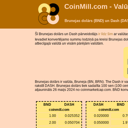
CoinMill.com - Valū
Brunejas dolārs (BND) un Dash (DA
Šī Brunejas dolārs un Dash pārveidotājs
ir līdz šim
ar valūta
Ievadiet konvertējamo summu lodziņā pa kreisi Brunejas dolā
attiecīgajā valūtā un visām pārējām valūtām.
Brunejas dolārs ir valūta, Bruneja (BN, BRN). The Dash ir v
rakstīt DASH. Brunejas dolārs tiek sadalīta 100 sen (100 cen
atjaunināts 26 maijs 2024 no coinmarketcap.com. BND konvers
BND
DASH
DASH
BND
coinmill.com
coinmill.com
1.00
0.025352
0.020000
0.7
2.00
0.050704
0.050000
1.9