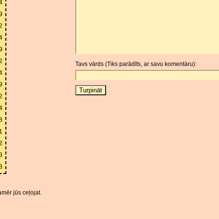
4
9
2
4
9
2
Tavs vārds (Tiks parādīts, ar savu komentāru):
4
9
2
4
8
1
2
3
8
mēr jūs ceļojat.