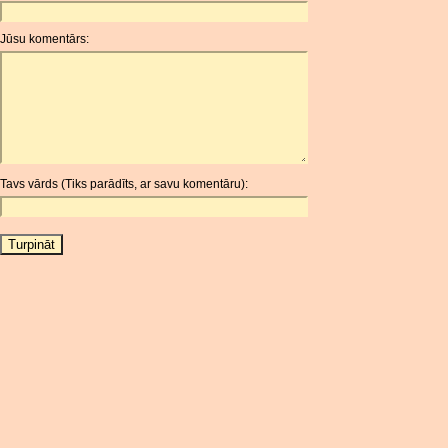
ANC
ANG
Jūsu komentārs:
AOA
ARDR
ARG
ARS
AUD
AUR
Tavs vārds (Tiks parādīts, ar savu komentāru):
AWG
AZN
BAM
BBD
BCH
BCN
BDT
BET
BGN
BHD
BIF