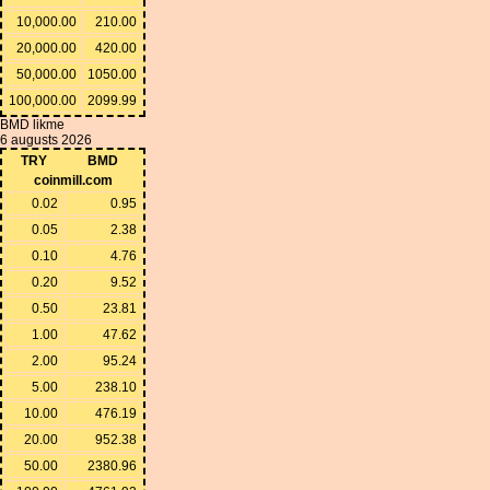
10,000.00
210.00
20,000.00
420.00
50,000.00
1050.00
100,000.00
2099.99
BMD likme
6 augusts 2026
TRY
BMD
coinmill.com
0.02
0.95
0.05
2.38
0.10
4.76
0.20
9.52
0.50
23.81
1.00
47.62
2.00
95.24
5.00
238.10
10.00
476.19
20.00
952.38
50.00
2380.96