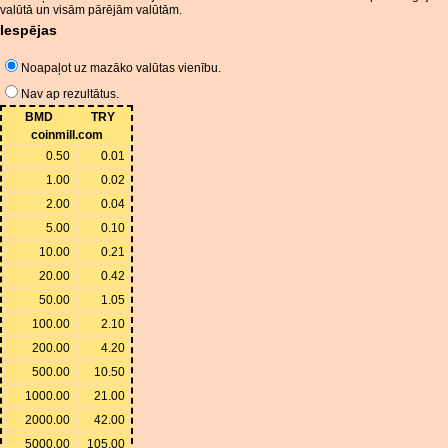
valūtā un visām pārējām valūtām.
Iespējas
Noapaļot uz mazāko valūtas vienību.
Nav ap rezultātus.
BMD
TRY
coinmill.com
0.50
0.01
1.00
0.02
2.00
0.04
5.00
0.10
10.00
0.21
20.00
0.42
50.00
1.05
100.00
2.10
200.00
4.20
500.00
10.50
1000.00
21.00
2000.00
42.00
5000.00
105.00