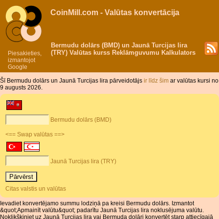
CoinMill.com - Valūtas konvertācija
Bermudu dolārs (BMD) un Jaunā Turcijas lira
(TRY) Valūtas kurss Reklāmguvumu Kalkulators
Piesakieties,
izmantojot
Google
Šī Bermudu dolārs un Jaunā Turcijas lira pārveidotājs
ir līdz šim
ar valūtas kursi no
9 augusts 2026.
Bermudu dolārs (BMD)
<== Swap valūtas ==>
Jaunā Turcijas lira (TRY)
Citas valstis un valūtas
Ievadiet konvertējamo summu lodziņā pa kreisi Bermudu dolārs. Izmantot
&quot;Apmainīt valūtu&quot; padarītu Jaunā Turcijas lira noklusējuma valūtu.
Noklikšķiniet uz Jaunā Turcijas lira vai Bermuda dolāri konvertēt starp attiecīgajā