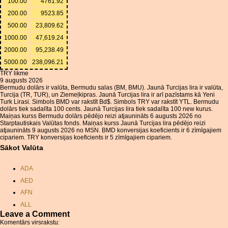
100.00
4761.92
200.00
9523.85
500.00
23,809.62
1000.00
47,619.24
2000.00
95,238.49
5000.00
238,096.21
TRY likme
9 augusts 2026
Bermudu dolārs ir valūta, Bermudu salas (BM, BMU). Jaunā Turcijas lira ir valūta,
Turcija (TR, TUR), un Ziemeļkipras. Jaunā Turcijas lira ir arī pazīstams kā Yeni
Turk Lirasi. Simbols BMD var rakstīt Bd$. Simbols TRY var rakstīt YTL. Bermudu
dolārs tiek sadalīta 100 cents. Jaunā Turcijas lira tiek sadalīta 100 new kurus.
Maiņas kurss Bermudu dolārs pēdējo reizi atjaunināts 6 augusts 2026 no
Starptautiskais Valūtas fonds. Maiņas kurss Jaunā Turcijas lira pēdējo reizi
atjaunināts 9 augusts 2026 no MSN. BMD konversijas koeficients ir 6 zīmīgajiem
cipariem. TRY konversijas koeficients ir 5 zīmīgajiem cipariem.
Sākot Valūta
ADA
AED
AFN
ALL
Leave a Comment
AMD
Komentārs virsrakstu: