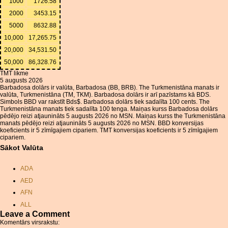
1000
1726.58
2000
3453.15
5000
8632.88
10,000
17,265.75
20,000
34,531.50
50,000
86,328.76
TMT likme
5 augusts 2026
Barbadosa dolārs ir valūta, Barbadosa (BB, BRB). The Turkmenistāna manats ir
valūta, Turkmenistāna (TM, TKM). Barbadosa dolārs ir arī pazīstams kā BDS.
Simbols BBD var rakstīt Bds$. Barbadosa dolārs tiek sadalīta 100 cents. The
Turkmenistāna manats tiek sadalīta 100 tenga. Maiņas kurss Barbadosa dolārs
pēdējo reizi atjaunināts 5 augusts 2026 no MSN. Maiņas kurss the Turkmenistāna
manats pēdējo reizi atjaunināts 5 augusts 2026 no MSN. BBD konversijas
koeficients ir 5 zīmīgajiem cipariem. TMT konversijas koeficients ir 5 zīmīgajiem
cipariem.
Sākot Valūta
ADA
AED
AFN
ALL
Leave a Comment
AMD
Komentārs virsrakstu: