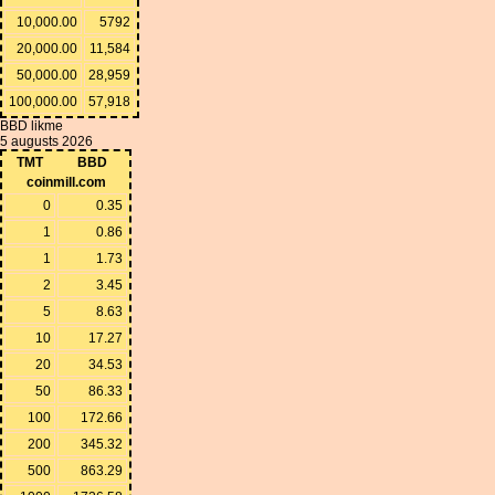
10,000.00
5792
20,000.00
11,584
50,000.00
28,959
100,000.00
57,918
BBD likme
5 augusts 2026
TMT
BBD
coinmill.com
0
0.35
1
0.86
1
1.73
2
3.45
5
8.63
10
17.27
20
34.53
50
86.33
100
172.66
200
345.32
500
863.29