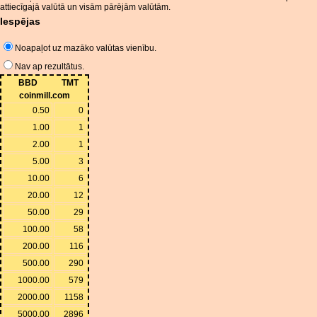
attiecīgajā valūtā un visām pārējām valūtām.
Iespējas
Noapaļot uz mazāko valūtas vienību.
Nav ap rezultātus.
BBD
TMT
coinmill.com
0.50
0
1.00
1
2.00
1
5.00
3
10.00
6
20.00
12
50.00
29
100.00
58
200.00
116
500.00
290
1000.00
579
2000.00
1158
5000.00
2896