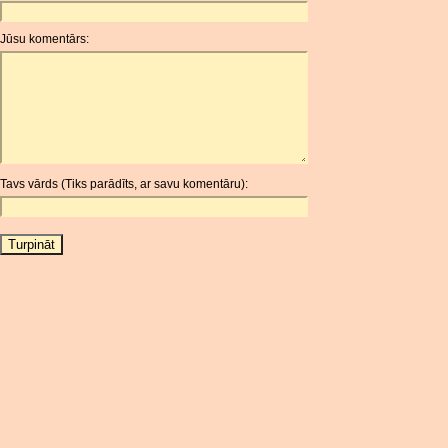
ANC
ANG
Jūsu komentārs:
AOA
ARDR
ARG
ARS
AUD
AUR
Tavs vārds (Tiks parādīts, ar savu komentāru):
AWG
AZN
BAM
BBD
BCH
BCN
BDT
BET
BGN
BHD
BIF