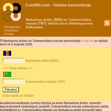
CoinMill.com - Valūtas konvertācija
Barbadosa dolārs (BBD) un Turkmenistāna
manats (TMT) Valūtas kurss Reklāmguvumu
Piesakieties,
Kalkulators
izmantojot
Google
Šī Barbadosa dolārs un Turkmenistāna manats pārveidotājs
ir līdz šim
ar valūtas
kursi no 5 augusts 2026.
Barbadosa dolārs (BBD)
<== Swap valūtas ==>
Turkmenistāna manats (TMT)
Citas valstis un valūtas
Ievadiet konvertējamo summu lodziņā pa kreisi Barbadosa dolārs. Izmantot
&quot;Apmainīt valūtu&quot; padarītu Turkmenistāna manats noklusējuma valūtu.
Noklikšķiniet uz Turkmenistāna Manats vai Barbadosa dolāri konvertēt starp