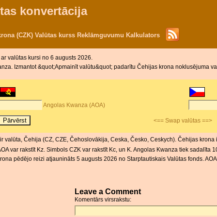
tas konvertācija
krona (CZK) Valūtas kurss Reklāmguvumu Kalkulators
m
ar valūtas kursi no 6 augusts 2026.
nza. Izmantot &quot;Apmainīt valūtu&quot; padarītu Čehijas krona noklusējuma va
Angolas Kwanza (AOA)
<== Swap valūtas ==>
r valūta, Čehija (CZ, CZE, Čehoslovākija, Ceska, Česko, Ceskych). Čehijas krona i
A var rakstīt Kz. Simbols CZK var rakstīt Kc, un K. Angolas Kwanza tiek sadalīta 
na pēdējo reizi atjaunināts 5 augusts 2026 no Starptautiskais Valūtas fonds. AOA 
Leave a Comment
Komentārs virsrakstu: