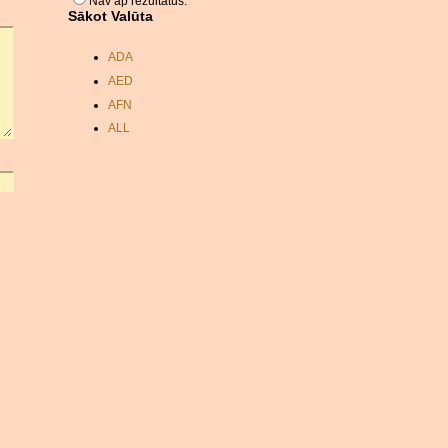
Nav ap rezultātus.
Sākot Valūta
ADA
AED
AFN
ALL
AMD
ANC
ANG
AOA
ARDR
ARG
ARS
AUD
AUR
AWG
AZN
BAM
BBD