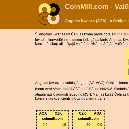
CoinMill.com - Valū
Angolas Kwanza (AOA) un Čehijas 
Šī Angolas Kwanza un Čehijas krona pārveidotājs
ir līdz ši
Ievadiet konvertējamo summu lodziņā pa kreisi Angolas Kwa
konvertēt starp attiecīgajā valūtā un visām pārējām valūtām.
Angolas Kwanza ir valūta, Angola (AO, AGO). Čehijas krona i
korun ÄeskÃ½ch, halÃ©ÅÅ¯, halÃ©Å, un halÃ©Å. Simbols AO
atjaunināts 6 augusts 2026 no MSN. Maiņas kurss Čehijas kro
konversijas koeficients ir 6 zīmīgajiem cipariem.
AOA
CZK
CZK
AOA
coinmill.com
coinmill.com
0.0
19
20
0.0