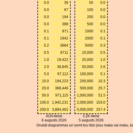
0.0
39
50
0.0
0.0
97
100
0.0
0.0
194
200
0.0
0.0
388
500
0.0
0.1
971
1000
0.1
0.1
1942
2000
0.1
0.2
3884
5000
0.3
0.5
9711
10,000
0.5
1.0
19,422
20,000
1.0
2.0
38,845
50,000
2.6
5.0
97,112
100,000
5.1
10.0
194,223
200,000
10.3
20.0
388,446
500,000
25.7
50.0
971,115
1,000,000
51.5
100.0
1,942,231
2,000,000
103.0
200.0
3,884,462
5,000,000
257.4
AOA likme
CZK likme
6 augusts 2026
5 augusts 2026
Drukāt diagrammas un ņemt tos līdzi jūsu maka vai maku, ka