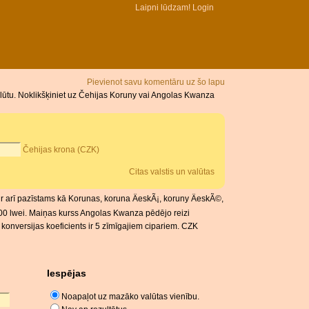
Laipni lūdzam!
Login
Pievienot savu komentāru uz šo lapu
lūtu. Noklikšķiniet uz Čehijas Koruny vai Angolas Kwanza
Čehijas krona (CZK)
Citas valstis un valūtas
r arī pazīstams kā Korunas, koruna ÄeskÃ¡, koruny ÄeskÃ©,
100 lwei. Maiņas kurss Angolas Kwanza pēdējo reizi
konversijas koeficients ir 5 zīmīgajiem cipariem. CZK
Iespējas
Noapaļot uz mazāko valūtas vienību.