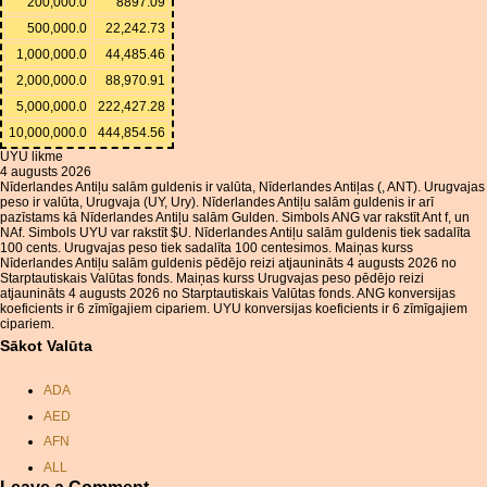
200,000.0
8897.09
500,000.0
22,242.73
1,000,000.0
44,485.46
2,000,000.0
88,970.91
5,000,000.0
222,427.28
10,000,000.0
444,854.56
UYU likme
4 augusts 2026
Nīderlandes Antiļu salām guldenis ir valūta, Nīderlandes Antiļas (, ANT). Urugvajas
peso ir valūta, Urugvaja (UY, Ury). Nīderlandes Antiļu salām guldenis ir arī
pazīstams kā Nīderlandes Antiļu salām Gulden. Simbols ANG var rakstīt Ant f, un
NAf. Simbols UYU var rakstīt $U. Nīderlandes Antiļu salām guldenis tiek sadalīta
100 cents. Urugvajas peso tiek sadalīta 100 centesimos. Maiņas kurss
Nīderlandes Antiļu salām guldenis pēdējo reizi atjaunināts 4 augusts 2026 no
Starptautiskais Valūtas fonds. Maiņas kurss Urugvajas peso pēdējo reizi
atjaunināts 4 augusts 2026 no Starptautiskais Valūtas fonds. ANG konversijas
koeficients ir 6 zīmīgajiem cipariem. UYU konversijas koeficients ir 6 zīmīgajiem
cipariem.
Sākot Valūta
ADA
AED
AFN
ALL