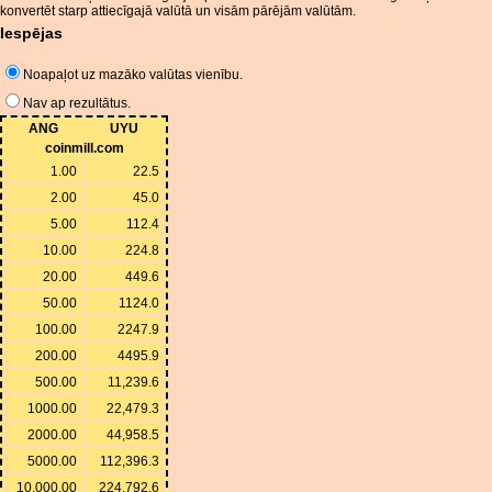
konvertēt starp attiecīgajā valūtā un visām pārējām valūtām.
Iespējas
Noapaļot uz mazāko valūtas vienību.
Nav ap rezultātus.
ANG
UYU
coinmill.com
1.00
22.5
2.00
45.0
5.00
112.4
10.00
224.8
20.00
449.6
50.00
1124.0
100.00
2247.9
200.00
4495.9
500.00
11,239.6
1000.00
22,479.3
2000.00
44,958.5
5000.00
112,396.3
10,000.00
224,792.6