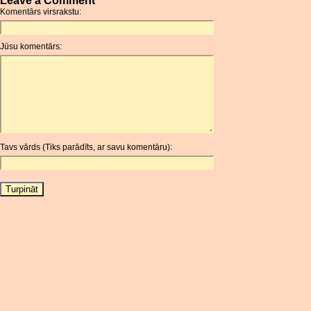
Leave a Comment
AMD
Komentārs virsrakstu:
ANC
ANG
Jūsu komentārs:
AOA
ARDR
ARG
ARS
AUD
AUR
Tavs vārds (Tiks parādīts, ar savu komentāru):
AWG
AZN
BAM
BBD
BCH
BCN
BDT
BET
BGN
BHD