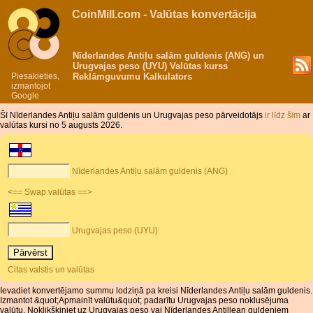
CoinMill.com - Valūtas konvertācija
Nīderlandes Antiļu salām guldenis (ANG) un
Urugvajas peso (UYU) Valūtas kurss
Piesakieties,
Reklāmguvumu Kalkulators
izmantojot
Google
Šī Nīderlandes Antiļu salām guldenis un Urugvajas peso pārveidotājs
ir līdz šim
ar
valūtas kursi no 5 augusts 2026.
Nīderlandes Antiļu salām guldenis (ANG)
<== Swap valūtas ==>
Urugvajas peso (UYU)
Citas valstis un valūtas
Ievadiet konvertējamo summu lodziņā pa kreisi Nīderlandes Antiļu salām guldenis.
Izmantot &quot;Apmainīt valūtu&quot; padarītu Urugvajas peso noklusējuma
valūtu. Noklikšķiniet uz Urugvajas peso vai Nīderlandes Antillean guldeņiem