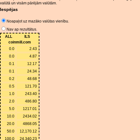
valūtā un visām pārējām valūtām.
Iespējas
Noapaļot uz mazāko valūtas vienību.
Nav ap rezultātus.
ALL
ILS
coinmill.com
0.0
2.43
0.0
4.87
0.1
12.17
0.1
24.34
0.2
48.68
0.5
121.70
1.0
243.40
2.0
486.80
5.0
1217.01
10.0
2434.02
20.0
4868.05
50.0
12,170.12
100.0
24,340.23