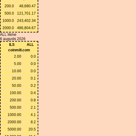
200.0
48,680.47
500.0
121,701.17
1000.0
243,402.34
2000.0
486,804.67
ALL likme
6 augusts 2026
ILS
ALL
coinmill.com
2.00
0.0
5.00
0.0
10.00
0.0
20.00
0.1
50.00
0.2
100.00
0.4
200.00
0.8
500.00
2.1
1000.00
4.1
2000.00
8.2
5000.00
20.5