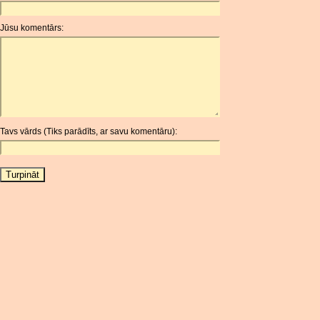
ANC
ANG
Jūsu komentārs:
AOA
ARDR
ARG
ARS
AUD
AUR
Tavs vārds (Tiks parādīts, ar savu komentāru):
AWG
AZN
BAM
BBD
BCH
BCN
BDT
BET
BGN
BHD
BIF