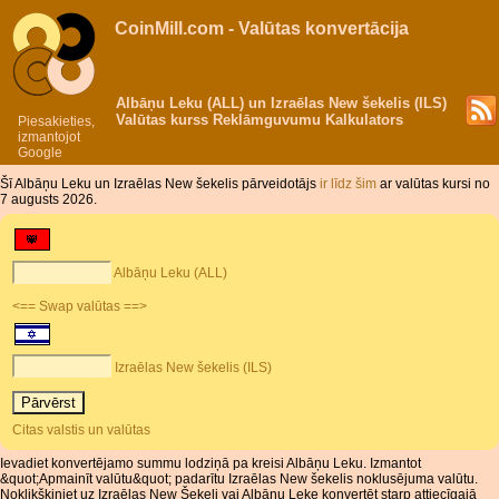
CoinMill.com - Valūtas konvertācija
Albāņu Leku (ALL) un Izraēlas New šekelis (ILS)
Valūtas kurss Reklāmguvumu Kalkulators
Piesakieties,
izmantojot
Google
Šī Albāņu Leku un Izraēlas New šekelis pārveidotājs
ir līdz šim
ar valūtas kursi no
7 augusts 2026.
Albāņu Leku (ALL)
<== Swap valūtas ==>
Izraēlas New šekelis (ILS)
Citas valstis un valūtas
Ievadiet konvertējamo summu lodziņā pa kreisi Albāņu Leku. Izmantot
&quot;Apmainīt valūtu&quot; padarītu Izraēlas New šekelis noklusējuma valūtu.
Noklikšķiniet uz Izraēlas New Šekeļi vai Albāņu Leke konvertēt starp attiecīgajā