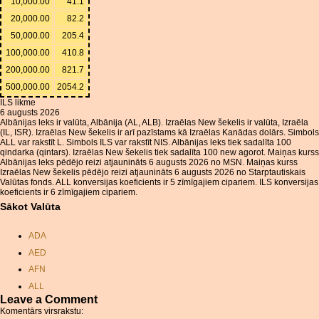
10,000.00
41.1
20,000.00
82.2
50,000.00
205.4
100,000.00
410.8
200,000.00
821.7
500,000.00
2054.2
ILS likme
6 augusts 2026
Albānijas leks ir valūta, Albānija (AL, ALB). Izraēlas New šekelis ir valūta, Izraēla
(IL, ISR). Izraēlas New šekelis ir arī pazīstams kā Izraēlas Kanādas dolārs. Simbols
ALL var rakstīt L. Simbols ILS var rakstīt NIS. Albānijas leks tiek sadalīta 100
qindarka (qintars). Izraēlas New šekelis tiek sadalīta 100 new agorot. Maiņas kurss
Albānijas leks pēdējo reizi atjaunināts 6 augusts 2026 no MSN. Maiņas kurss
Izraēlas New šekelis pēdējo reizi atjaunināts 6 augusts 2026 no Starptautiskais
Valūtas fonds. ALL konversijas koeficients ir 5 zīmīgajiem cipariem. ILS konversijas
koeficients ir 6 zīmīgajiem cipariem.
Sākot Valūta
ADA
AED
AFN
ALL
Leave a Comment
AMD
Komentārs virsrakstu: