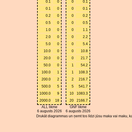
0.1
0
0
0.1
0.1
0
0
0.1
0.2
0
0
0.2
0.5
0
0
0.5
1.0
0
0
1.1
2.0
0
0
2.2
5.0
0
0
5.4
10.0
0
0
10.8
20.0
0
0
21.7
50.0
0
1
54.2
100.0
1
1
108.3
200.0
2
2
216.7
500.0
5
5
541.7
1000.0
9
10
1083.3
2000.0
18
20
2166.7
ALL likme
GNF likme
6 augusts 2026
6 augusts 2026
Drukāt diagrammas un ņemt tos līdzi jūsu maka vai maku, ka