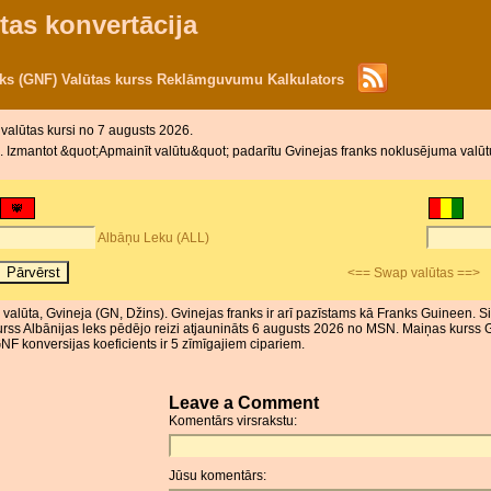
tas konvertācija
nks (GNF) Valūtas kurss Reklāmguvumu Kalkulators
 valūtas kursi no 7 augusts 2026.
 Izmantot &quot;Apmainīt valūtu&quot; padarītu Gvinejas franks noklusējuma valūtu
Albāņu Leku (ALL)
<== Swap valūtas ==>
ir valūta, Gvineja (GN, Džins). Gvinejas franks ir arī pazīstams kā Franks Guineen. S
kurss Albānijas leks pēdējo reizi atjaunināts 6 augusts 2026 no MSN. Maiņas kurss 
NF konversijas koeficients ir 5 zīmīgajiem cipariem.
Leave a Comment
Komentārs virsrakstu:
Jūsu komentārs: