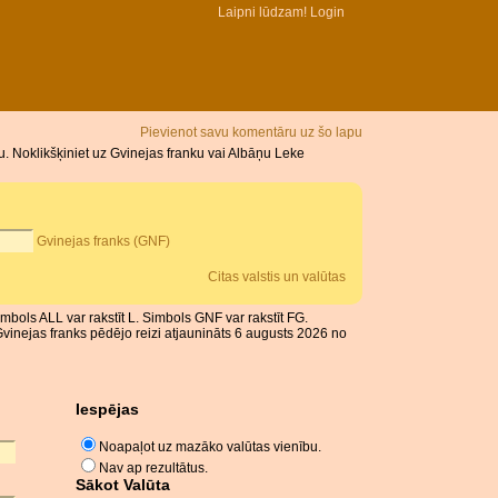
Laipni lūdzam!
Login
Pievienot savu komentāru uz šo lapu
. Noklikšķiniet uz Gvinejas franku vai Albāņu Leke
Gvinejas franks (GNF)
Citas valstis un valūtas
imbols ALL var rakstīt L. Simbols GNF var rakstīt FG.
Gvinejas franks pēdējo reizi atjaunināts 6 augusts 2026 no
Iespējas
Noapaļot uz mazāko valūtas vienību.
Nav ap rezultātus.
Sākot Valūta