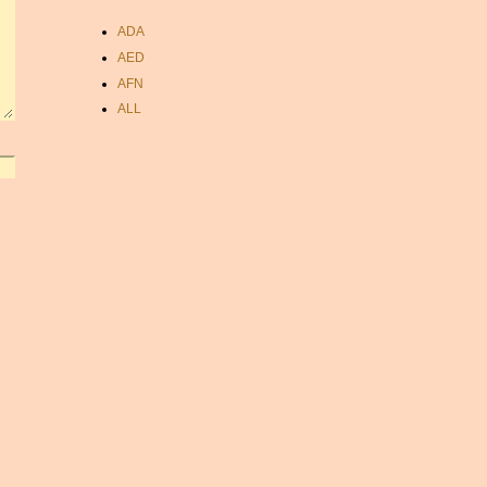
ADA
AED
AFN
ALL
AMD
ANC
ANG
AOA
ARDR
ARG
ARS
AUD
AUR
AWG
AZN
BAM
BBD
BCH