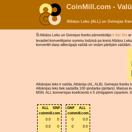
CoinMill.com - Valū
Albāņu Leku (ALL) un Gvinejas fra
Šī Albāņu Leku un Gvinejas franks pārveidotājs
ir līdz šim
ar
Ievadiet konvertējamo summu lodziņā pa kreisi Albāņu Leku.
konvertēt starp attiecīgajā valūtā un visām pārējām valūtām.
Albānijas leks ir valūta, Albānija (AL, ALB). Gvinejas franks 
Albānijas leks tiek sadalīta 100 qindarka (qintars). Maiņas 
MSN. ALL konversijas koeficients ir 5 zīmīgajiem cipariem. G
ALL
GNF
GNF
ALL
coinmill.com
coinmill.com
0.0
0
0
0.0
0.0
0
0
0.0